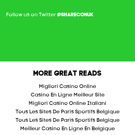
@SharEconUK
Follow us on Twitter
More great reads
Migliori Casino Online
Casino En Ligne Meilleur Site
Migliori Casino Online Italiani
Tous Les Sites De Paris Sportifs Belgique
Tous Les Sites De Paris Sportifs Belgique
Meilleur Casino En Ligne En Belgique